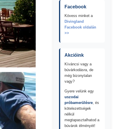
Facebook
Kövess minket a
Divingland
Facebook oldalán
>>
Akcióink
Kíváncsi vagy a
búvárkodásra, de
még bizonytalan
vagy?
Gyere velünk egy
uszodai
próbamerülésre
, és
kötelezettségek
nélkül
megtapasztalhatod a
búvárok élményét!